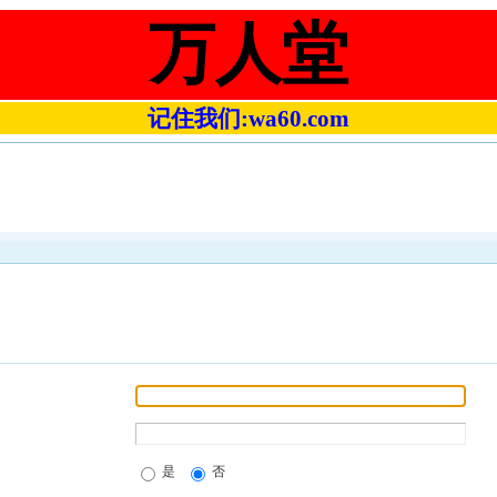
万人堂
记住我们:wa60.com
是
否