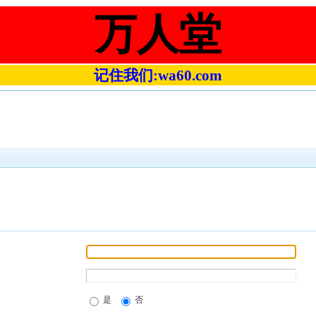
万人堂
记住我们:wa60.com
是
否