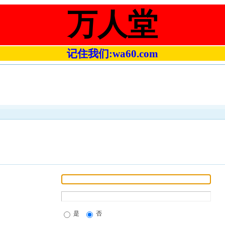
万人堂
记住我们:wa60.com
是
否