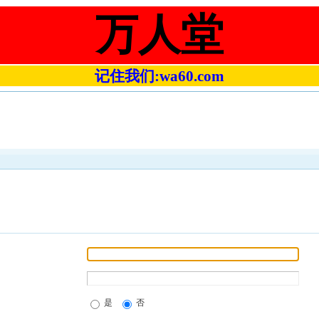
万人堂
记住我们:wa60.com
是
否