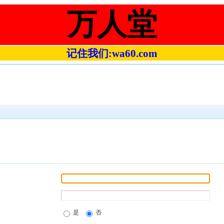
万人堂
记住我们:wa60.com
是
否