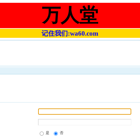
万人堂
记住我们:wa60.com
是
否