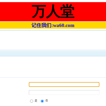
万人堂
记住我们:wa60.com
是
否