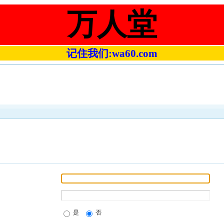
万人堂
记住我们:wa60.com
是
否