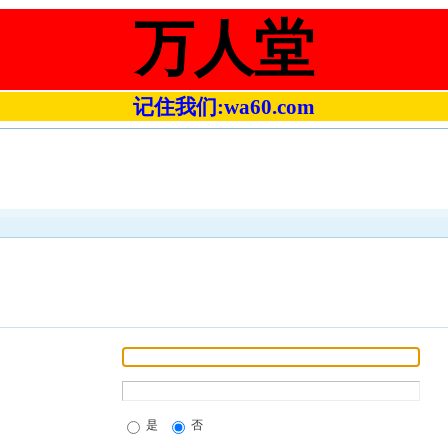
万人堂
记住我们:wa60.com
是
否