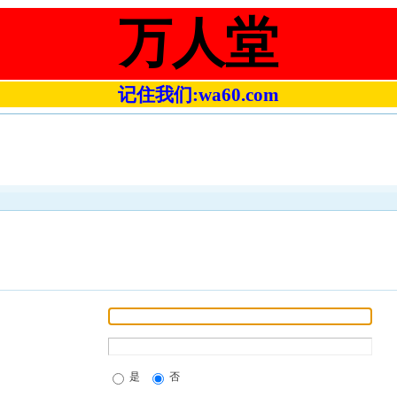
万人堂
记住我们:wa60.com
是
否