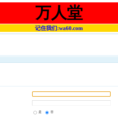
万人堂
记住我们:wa60.com
是
否