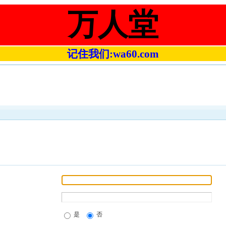
万人堂
记住我们:wa60.com
是
否