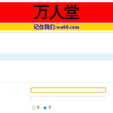
万人堂
记住我们:wa60.com
是
否