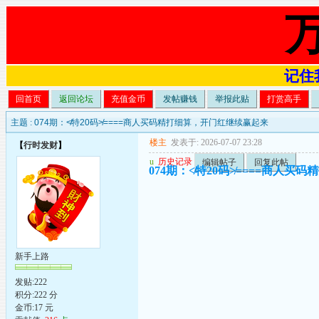
记住我
回首页
返回论坛
充值金币
发帖赚钱
举报此贴
打赏高手
主题 :
074期：≮特20码≯====商人买码精打细算，开门红继续赢起来
楼主
发表于: 2026-07-07 23:28
【
行时发财
】
u
历史记录
编辑帖子
回复此帖
074期：≮特20码≯====商人
新手上路
发贴:222
积分:222 分
金币:17 元