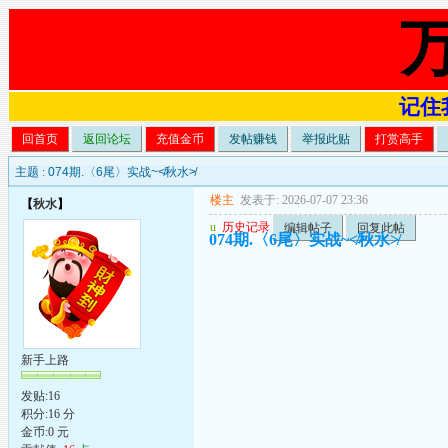
记住我
回首页
返回论坛
充值金币
发帖赚钱
举报此贴
打赏高手
主题 :
074期.〈6尾〉实战~≮秋水≯
楼主
发表于: 2026-07-07 23:36
【
秋水
】
u
历史记录
编辑帖子
回复此帖
074期.〈6尾〉实战~≮秋水≯
新手上路
发贴:16
积分:16 分
金币:0 元