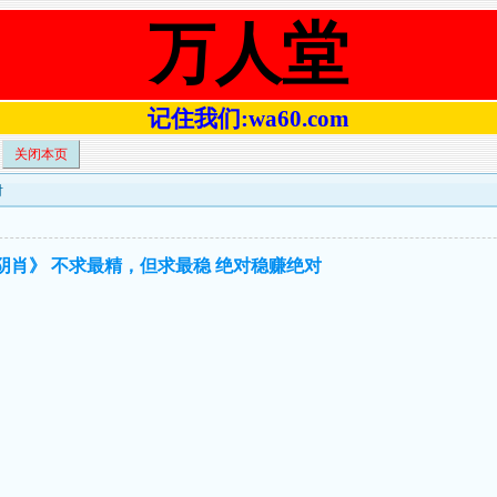
万人堂
记住我们:wa60.com
关闭本页
对
肖阴肖》 不求最精，但求最稳 绝对稳赚绝对