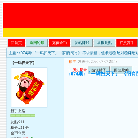
回首页
返回论坛
充值金币
发帖赚钱
举报此贴
打赏高手
主题 :
↑074期↑『一码扫天下』 《阳肖阴肖》 不求最精，但求最稳 绝对稳赚绝
楼主
发表于: 2026-07-07 23:48
【
一码扫天下
】
u
历史记录
编辑帖子
回复此帖
↑074期↑『一码扫天下』 《阳
新手上路
发贴:211
积分:211 分
金币:0 元