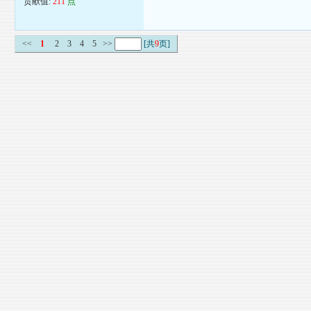
贡献值:
211
点
<<
1
2
3
4
5
>>
[共
9
页]