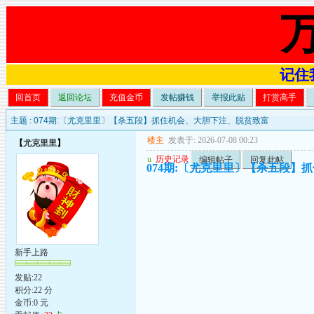
记住我
回首页
返回论坛
充值金币
发帖赚钱
举报此贴
打赏高手
主题 :
074期:〔尤克里里〕【杀五段】抓住机会、大胆下注、脱贫致富
楼主
发表于: 2026-07-08 00:23
【
尤克里里
】
u
历史记录
编辑帖子
回复此帖
074期:〔尤克里里〕【杀五段】
新手上路
发贴:22
积分:22 分
金币:0 元