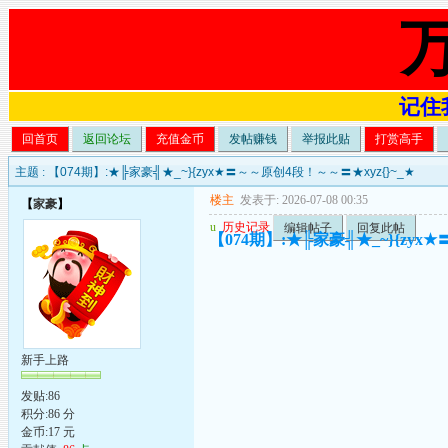
记住我
回首页
返回论坛
充值金币
发帖赚钱
举报此贴
打赏高手
主题 :
【074期】:★╠家豪╣★_~}{zyx★〓～～原创4段！～～〓★xyz{}~_★
楼主
发表于: 2026-07-08 00:35
【
家豪
】
u
历史记录
编辑帖子
回复此帖
【074期】:★╠家豪╣★_~}{zyx
新手上路
发贴:86
积分:86 分
金币:17 元