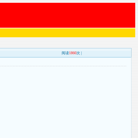
阅读
1860
次 |