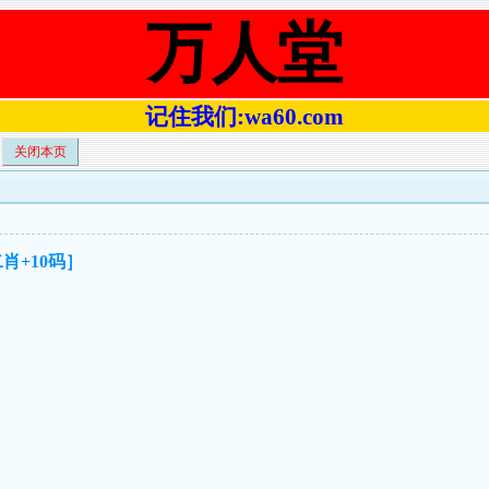
万人堂
记住我们:wa60.com
关闭本页
二肖+10码］