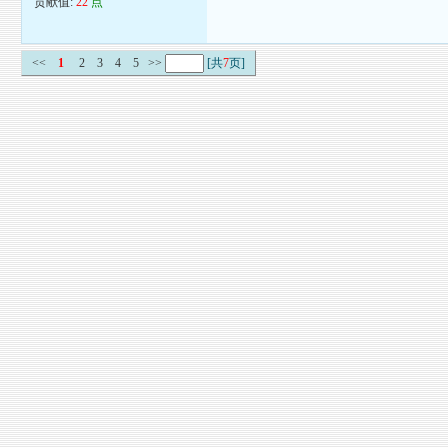
贡献值:
22
点
<<
1
2
3
4
5
>>
[共
7
页]