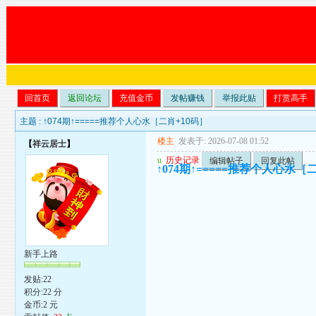
回首页
返回论坛
充值金币
发帖赚钱
举报此贴
打赏高手
主题 :
↑074期↑=====推荐个人心水［二肖+10码］
楼主
发表于: 2026-07-08 01:52
【
祥云居士
】
u
历史记录
编辑帖子
回复此帖
↑074期↑=====推荐个人心水［
新手上路
发贴:22
积分:22 分
金币:2 元