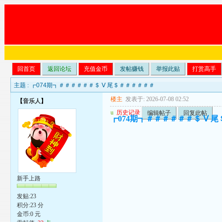
回首页
返回论坛
充值金币
发帖赚钱
举报此贴
打赏高手
主题 :
┏074期┓＃＃＃＃＃＃＄ Ⅴ 尾＄＃＃＃＃＃＃
楼主
发表于: 2026-07-08 02:52
【
音乐人
】
u
历史记录
编辑帖子
回复此帖
┏074期┓＃＃＃＃＃＃＄ Ⅴ 
新手上路
发贴:23
积分:23 分
金币:0 元