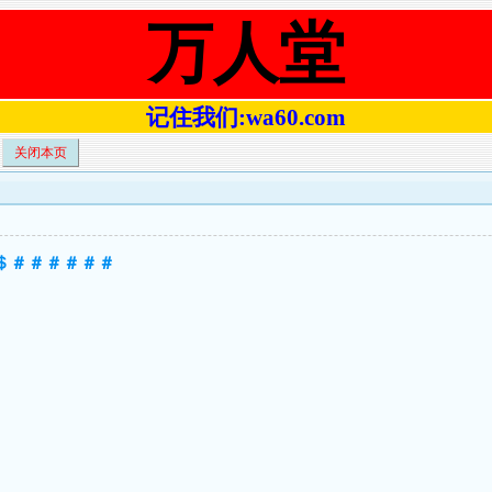
万人堂
记住我们:wa60.com
关闭本页
尾＄＃＃＃＃＃＃