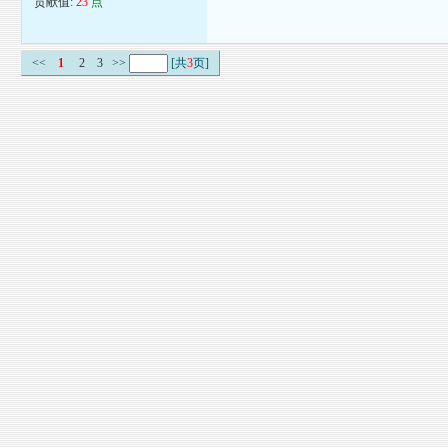
贡献值:
23
点
<<
1
2
3
>>
[共
3
页]