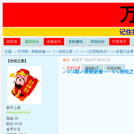
记住我
回首页
返回论坛
充值金币
发帖赚钱
举报此贴
打赏高手
主题 :
↙074期↙发财必备──《↘永恒之星↘》──《卍③色肖卍》──名震六合界
楼主
发表于: 2026-07-08 02:54
【
永恒之星
】
u
历史记录
编辑帖子
回复此帖
↙074期↙发财必备──《↘永恒
新手上路
发贴:19
积分:19 分
金币:0 元