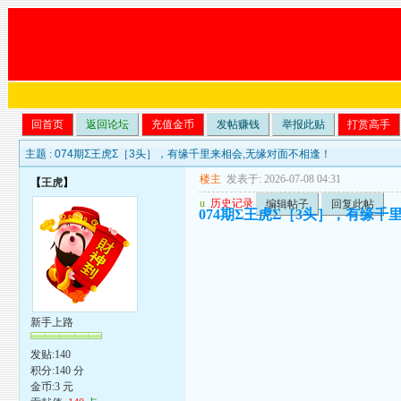
回首页
返回论坛
充值金币
发帖赚钱
举报此贴
打赏高手
主题 :
074期Σ王虎Σ［3头］，有缘千里来相会,无缘对面不相逢！
楼主
发表于: 2026-07-08 04:31
【
王虎
】
u
历史记录
编辑帖子
回复此帖
074期Σ王虎Σ［3头］，有缘千
新手上路
发贴:140
积分:140 分
金币:3 元