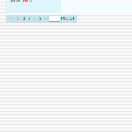
贡献值:
140
点
<<
1
2
3
4
5
>>
[共
25
页]