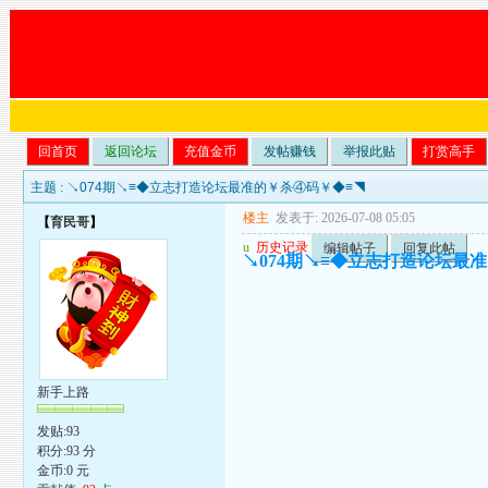
回首页
返回论坛
充值金币
发帖赚钱
举报此贴
打赏高手
主题 :
↘074期↘≡◆立志打造论坛最准的￥杀④码￥◆≡◥
楼主
发表于: 2026-07-08 05:05
【
育民哥
】
u
历史记录
编辑帖子
回复此帖
↘074期↘≡◆立志打造论坛最
新手上路
发贴:93
积分:93 分
金币:0 元