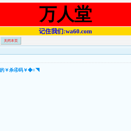
万人堂
记住我们:wa60.com
关闭本页
准的￥杀④码￥◆≡◥