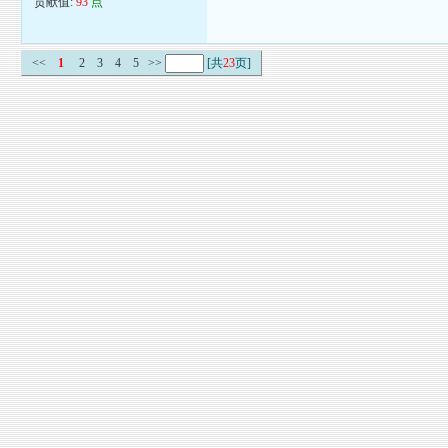
贡献值:
93
点
<<
1
2
3
4
5
>>
[共
23
页]