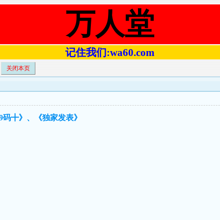
万人堂
记住我们:wa60.com
关闭本页
29码╋》、《独家发表》