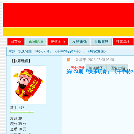
回首页
返回论坛
充值金币
发帖赚钱
举报此贴
打赏高手
主题 :
第074期『快乐玩肖』《╋中特29码╋》、《独家发表》
楼主
发表于: 2026-07-08 05:08
【
快乐玩肖
】
u
历史记录
编辑帖子
回复此帖
第074期『快乐玩肖』《╋中特
新手上路
发贴:39
积分:39 分
金币:18 元