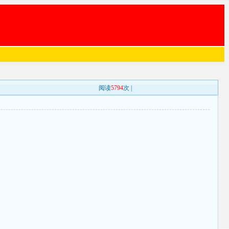
阅读
5794
次 |