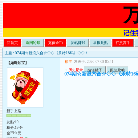
记住我
回首页
返回论坛
充值金币
发帖赚钱
举报此贴
打赏高手
主题 :
074期☆新浪六合☆◇◇《杀特16码》◇◇！
楼主
发表于: 2026-07-08 05:41
【
如珠如宝
】
u
历史记录
编辑帖子
回复此帖
074期☆新浪六合☆◇◇《杀特1
新手上路
发贴:19
积分:19 分
金币:0 元