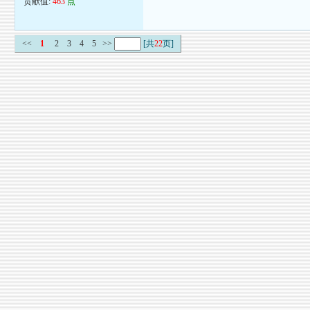
贡献值:
463
点
<<
1
2
3
4
5
>>
[共
22
页]