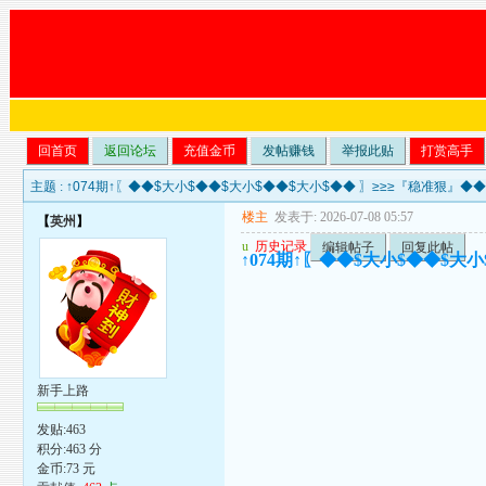
回首页
返回论坛
充值金币
发帖赚钱
举报此贴
打赏高手
主题 :
↑074期↑〖◆◆$大小$◆◆$大小$◆◆$大小$◆◆ 〗≥≥≥『稳准狠』
楼主
发表于: 2026-07-08 05:57
【
英州
】
u
历史记录
编辑帖子
回复此帖
↑074期↑〖◆◆$大小$◆◆$
新手上路
发贴:463
积分:463 分
金币:73 元