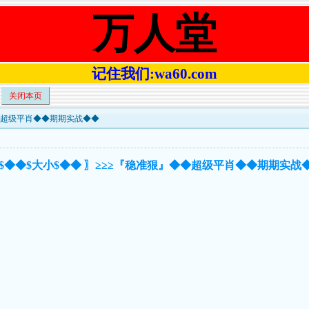
万人堂
记住我们:wa60.com
关闭本页
◆◆超级平肖◆◆期期实战◆◆
大小$◆◆$大小$◆◆ 〗≥≥≥『稳准狠』◆◆超级平肖◆◆期期实战