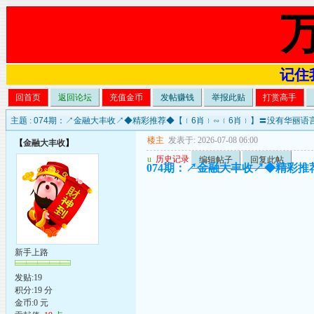
记住我
回首页
返回论坛
充值金币
发帖赚钱
举报此贴
打赏高手
主题 :
074期：↗金融大丰收↗◆精彩推荐◆【﹛6肖﹜∽﹛6肖﹜】〓没有华丽语
楼主
发表于: 2026-07-08 06:00
【
金融大丰收
】
u
历史记录
编辑帖子
回复此帖
074期：↗金融大丰收↗◆精彩推
新手上路
发贴:19
积分:19 分
金币:0 元