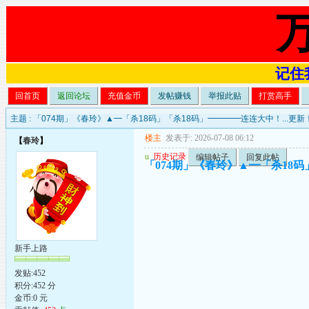
记住我
回首页
返回论坛
充值金币
发帖赚钱
举报此贴
打赏高手
主题 :
「074期」《春玲》▲━「杀18码」「杀18码」━━━━连连大中！...更新
楼主
发表于: 2026-07-08 06:12
【
春玲
】
u
历史记录
编辑帖子
回复此帖
「074期」《春玲》▲━「杀18码
新手上路
发贴:452
积分:452 分
金币:0 元