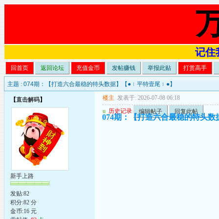
记住我
回首页
返回论坛
充值金币
发帖赚钱
举报此贴
打赏高手
主题 :
074期：【打造六合最稳的特头数据】【●﹛平特壹尾﹜●】
楼主
发表于: 2026-07-08 06:18
【
直击解码
】
u
历史记录
编辑帖子
回复此帖
074期：【打造六合最稳的特头数
新手上路
发贴:82
积分:82 分
金币:16 元