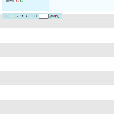
贡献值:
86
点
<<
1
2
3
4
5
>>
[共
8
页]