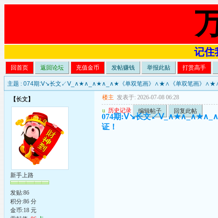
记住我
回首页
返回论坛
充值金币
发帖赚钱
举报此贴
打赏高手
主题 :
074期:Ⅴ↘长文↙Ⅴ_∧★∧_∧★∧_∧★《单双笔画》∧★∧《单双笔画》
楼主
发表于: 2026-07-08 06:28
【
长文
】
u
历史记录
编辑帖子
回复此帖
074期:Ⅴ↘长文↙Ⅴ_∧★∧_∧
证！
新手上路
发贴:86
积分:86 分
金币:18 元