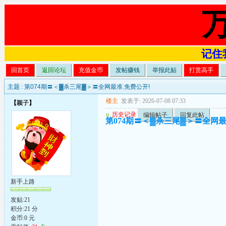
记住我
回首页
返回论坛
充值金币
发帖赚钱
举报此贴
打赏高手
主题 :
第074期〓＜▓杀三尾▓＞〓全网最准.免费公开!
楼主
发表于: 2026-07-08 07:33
【
颖子
】
u
历史记录
编辑帖子
回复此帖
第074期〓＜▓杀三尾▓＞〓全网最
新手上路
发贴:21
积分:21 分
金币:0 元