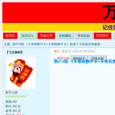
记住我
回首页
返回论坛
充值金币
发帖赚钱
举报此贴
打赏高手
主题 :
第074期 《＄单双数中＄+＄单双数中＄》低调了才是最后的赢家
楼主
发表于: 2026-07-08 08:04
【
飞天御剑
】
u
历史记录
编辑帖子
回复此帖
第074期 《＄单双数中＄+＄单
新手上路
发贴:392
积分:392 分
金币:303 元