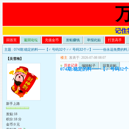
记住我
回首页
返回论坛
充值金币
发帖赚钱
举报此贴
打赏高手
主题 :
074期:稳定的料━━【♂ 号码32个♂♂ 号码32个♂】━━一份永远免费的
楼主
发表于: 2026-07-08 08:07
【
吴雪梅
】
u
历史记录
编辑帖子
回复此帖
074期:稳定的料━━【♂ 号码3
新手上路
发贴:18
积分:18 分
金币:0 元