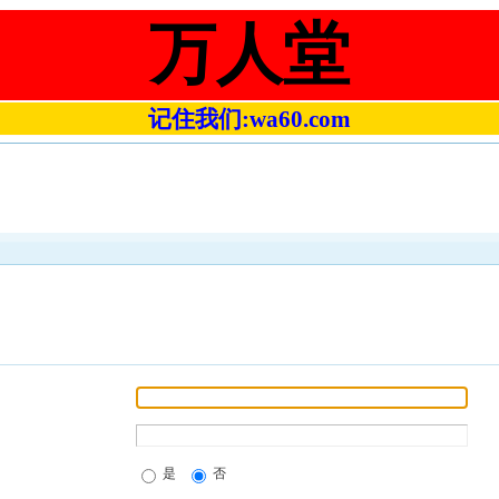
万人堂
记住我们:wa60.com
是
否