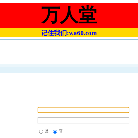
万人堂
记住我们:wa60.com
是
否