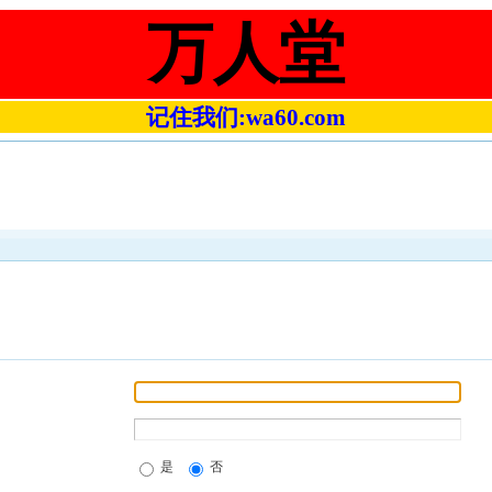
万人堂
记住我们:wa60.com
是
否