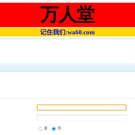
万人堂
记住我们:wa60.com
是
否