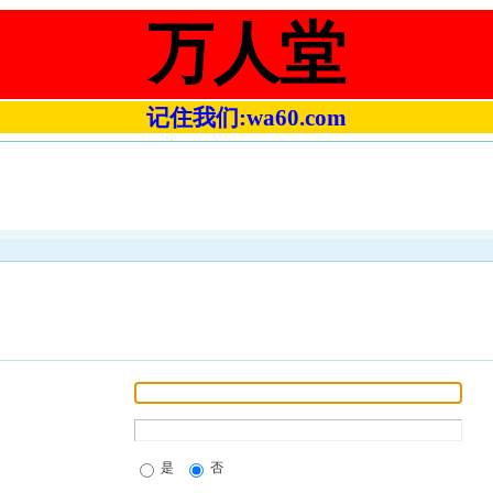
万人堂
记住我们:wa60.com
是
否