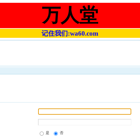
万人堂
记住我们:wa60.com
是
否