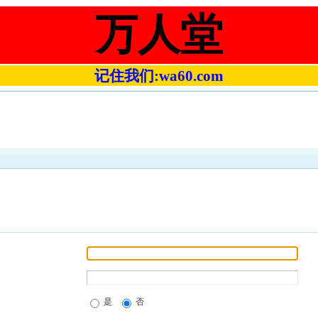
万人堂
记住我们:wa60.com
是
否