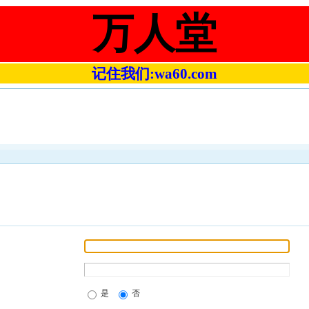
万人堂
记住我们:wa60.com
是
否