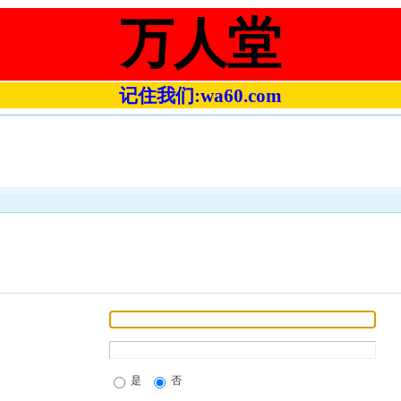
万人堂
记住我们:wa60.com
是
否