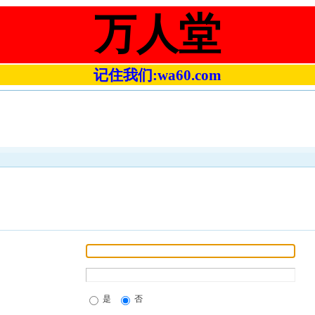
万人堂
记住我们:wa60.com
是
否