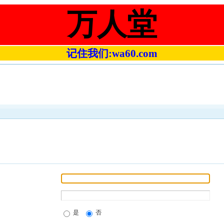
万人堂
记住我们:wa60.com
是
否