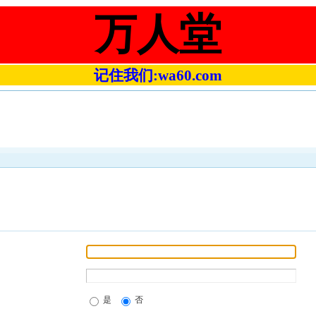
万人堂
记住我们:wa60.com
是
否