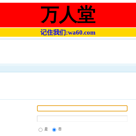
万人堂
记住我们:wa60.com
是
否