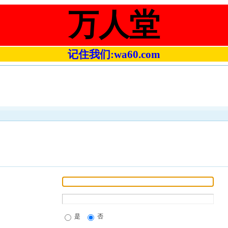
万人堂
记住我们:wa60.com
是
否