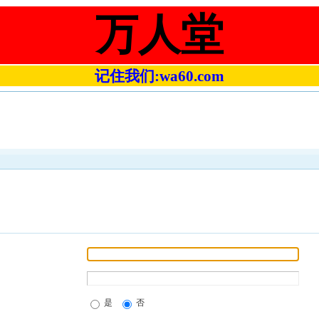
万人堂
记住我们:wa60.com
是
否