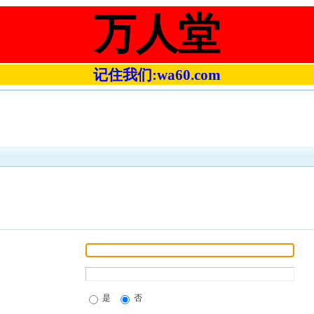
万人堂
记住我们:wa60.com
是
否